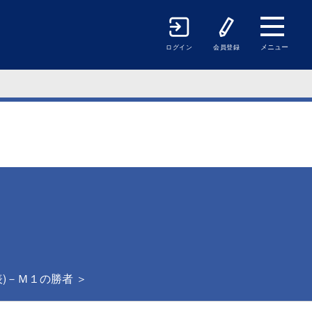
メニュー
ログイン
会員登録
表)－Ｍ１の勝者 ＞