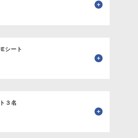
LUEシート
ト３名