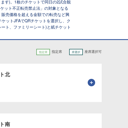
おります)。1枚のチケットで同日の2試合観
チケット不正転売禁止法」の対象となる
。販売価格を超える金額での転売など興
ケットJFAでQRチケットを選択し、ク
シート、ファミリーシート)と紙チケット
指定席
座席選択可
指定席
席選択
ト北
ト南